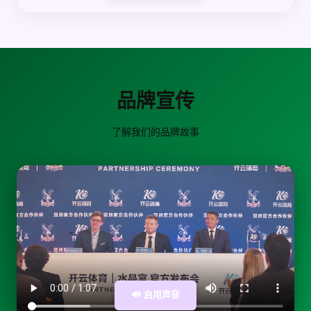
品牌
宣传
了解我们的品牌故事
🔊 启用声音