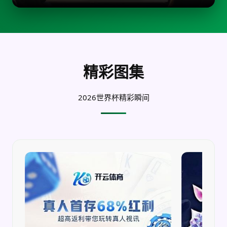
精彩
图集
2026世界杯精彩瞬间