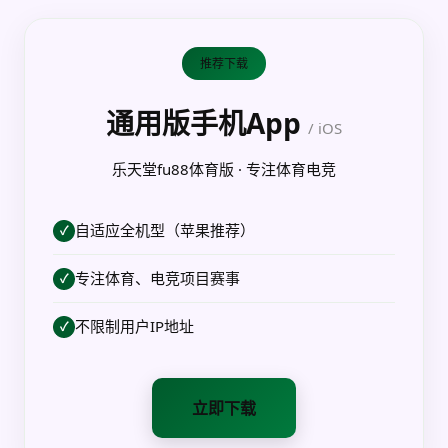
推荐下载
通用版手机App
/ iOS
乐天堂fu88体育版 · 专注体育电竞
自适应全机型（苹果推荐）
专注体育、电竞项目赛事
不限制用户IP地址
立即下载