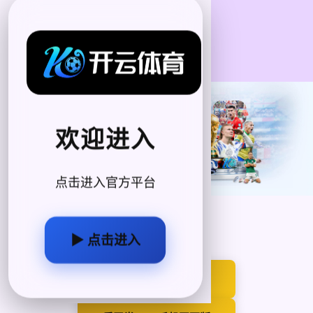
立即注册
欢迎进入
点击进入官方平台
▶ 点击进入
乐天堂fu88电脑网页版